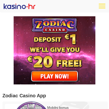
Zodiac Casino App
Mobilni bonus