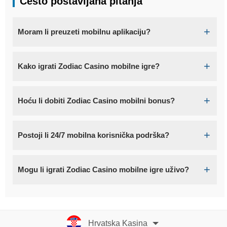
Često postavljana pitanja
Moram li preuzeti mobilnu aplikaciju?
Kako igrati Zodiac Casino mobilne igre?
Hoću li dobiti Zodiac Casino mobilni bonus?
Postoji li 24/7 mobilna korisnička podrška?
Mogu li igrati Zodiac Casino mobilne igre uživo?
Hrvatska Kasina