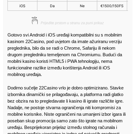
iOS
Da
Ne
€1500/150FS
Prijeđite prstom u stranu za puni prikaz
Gotovo svi Android i iOS uređaji kompatibilni su s mobilnim
kasinom 22Casino, pod uvjetom da imate ažuriranu verziju
preglednika, bilo da se radi o Chrome, Safariju ili nekom
drugom pregledniku temeljenom na Chromiumu. Budući da
mobilni kasino koristi HTML5 i PWA tehnologiju, nema
funkcionalne razlike između korištenja Android ili iOS
mobilnog uređaja.
Dodirno sučelje 22Casino vrlo je dobro optimizirano. Stavke
izbornika dinamički se prilagođavaju, a platforma radi glatko
bez obzira na to pregledavate li kasino ili igrate različite igre.
Nadalje, ne postoje stvarna ograničenja niti kompromisi za
mobilne korisnike. Niste ograničeni na umanjeni izbor igara ili
poseban skup promocija samo zato što igrate na mobilnom
uređaju. Besprijekoran prijelaz između stolnog računala i
mobilnog uređaja vjerojatno je jedna od najvećih prednosti