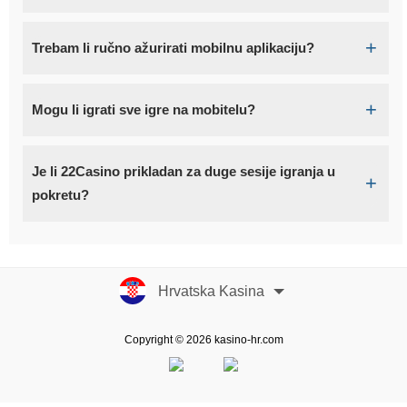
Trebam li ručno ažurirati mobilnu aplikaciju?
Mogu li igrati sve igre na mobitelu?
Je li 22Casino prikladan za duge sesije igranja u
pokretu?
Hrvatska Kasina
Copyright © 2026 kasino-hr.com