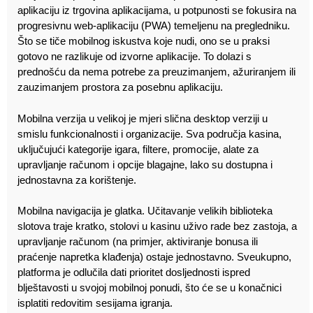
aplikaciju iz trgovina aplikacijama, u potpunosti se fokusira na
progresivnu web-aplikaciju (PWA) temeljenu na pregledniku.
Što se tiče mobilnog iskustva koje nudi, ono se u praksi
gotovo ne razlikuje od izvorne aplikacije. To dolazi s
prednošću da nema potrebe za preuzimanjem, ažuriranjem ili
zauzimanjem prostora za posebnu aplikaciju.
Mobilna verzija u velikoj je mjeri slična desktop verziji u
smislu funkcionalnosti i organizacije. Sva područja kasina,
uključujući kategorije igara, filtere, promocije, alate za
upravljanje računom i opcije blagajne, lako su dostupna i
jednostavna za korištenje.
Mobilna navigacija je glatka. Učitavanje velikih biblioteka
slotova traje kratko, stolovi u kasinu uživo rade bez zastoja, a
upravljanje računom (na primjer, aktiviranje bonusa ili
praćenje napretka klađenja) ostaje jednostavno. Sveukupno,
platforma je odlučila dati prioritet dosljednosti ispred
blještavosti u svojoj mobilnoj ponudi, što će se u konačnici
isplatiti redovitim sesijama igranja.