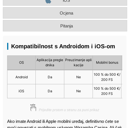
iOS
Ocjena
Pitanja
Kompatibilnost s Androidom i iOS-om
Aplikacija pregle
Preuzimanje apli
OS
Mobilni bonus
Tr
dnika
kacije
100 % do 500 €/
Android
Da
Ne
200 FS
100 % do 500 €/
iOS
Da
Ne
200 FS
Prijeđite prstom u stranu za puni prikaz
Ako imate Android ili Apple mobilni uređaj, definitivno ćete se
moći povezati s mobilnom uslugom Wazamba Casina. Ali čak