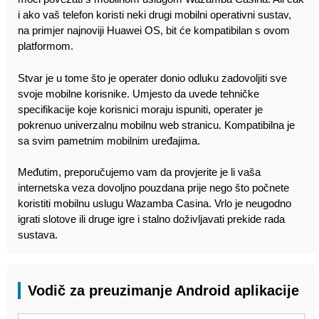
i ako vaš telefon koristi neki drugi mobilni operativni sustav,
na primjer najnoviji Huawei OS, bit će kompatibilan s ovom
platformom.
Stvar je u tome što je operater donio odluku zadovoljiti sve
svoje mobilne korisnike. Umjesto da uvede tehničke
specifikacije koje korisnici moraju ispuniti, operater je
pokrenuo univerzalnu mobilnu web stranicu. Kompatibilna je
sa svim pametnim mobilnim uređajima.
Međutim, preporučujemo vam da provjerite je li vaša
internetska veza dovoljno pouzdana prije nego što počnete
koristiti mobilnu uslugu Wazamba Casina. Vrlo je neugodno
igrati slotove ili druge igre i stalno doživljavati prekide rada
sustava.
Vodič za preuzimanje Android aplikacije