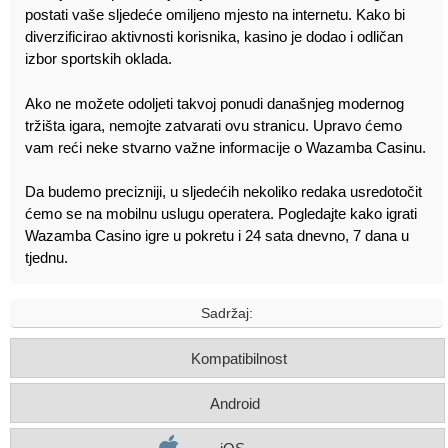
postati vaše sljedeće omiljeno mjesto na internetu. Kako bi
diverzificirao aktivnosti korisnika, kasino je dodao i odličan
izbor sportskih oklada.
Ako ne možete odoljeti takvoj ponudi današnjeg modernog
tržišta igara, nemojte zatvarati ovu stranicu. Upravo ćemo
vam reći neke stvarno važne informacije o Wazamba Casinu.
Da budemo precizniji, u sljedećih nekoliko redaka usredotočit
ćemo se na mobilnu uslugu operatera. Pogledajte kako igrati
Wazamba Casino igre u pokretu i 24 sata dnevno, 7 dana u
tjednu.
Sadržaj:
Kompatibilnost
Android