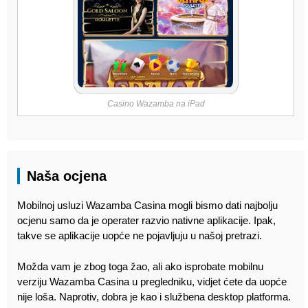
Casino Wazamba na iPad
Naša ocjena
Mobilnoj usluzi Wazamba Casina mogli bismo dati najbolju
ocjenu samo da je operater razvio nativne aplikacije. Ipak,
takve se aplikacije uopće ne pojavljuju u našoj pretrazi.
Možda vam je zbog toga žao, ali ako isprobate mobilnu
verziju Wazamba Casina u pregledniku, vidjet ćete da uopće
nije loša. Naprotiv, dobra je kao i službena desktop platforma.