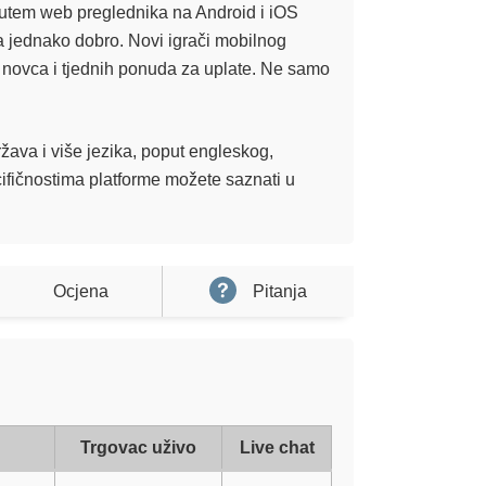
putem web preglednika na Android i iOS
ra jednako dobro. Novi igrači mobilnog
 novca i tjednih ponuda za uplate. Ne samo
žava i više jezika, poput engleskog,
ifičnostima platforme možete saznati u
Ocjena
Pitanja
Trgovac uživo
Live chat