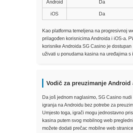
Android
Da
iOS
Da
Kao platforma temeljena na progresivnoj we
prilagođen korisnicima Androida i iOS-a. P
korisnike Androida SG Casino je dostupan n
uživati u ponudama kasina na uređajima s i
Vodič za preuzimanje Android 
Da još jednom naglasimo, SG Casino nudi 
igranja na Androidu bez potrebe za preuz
Umjesto toga, igrači mogu jednostavno pri
kasina putem svog mobilnog web pregledni
možete dodati prečac mobilne web stranice