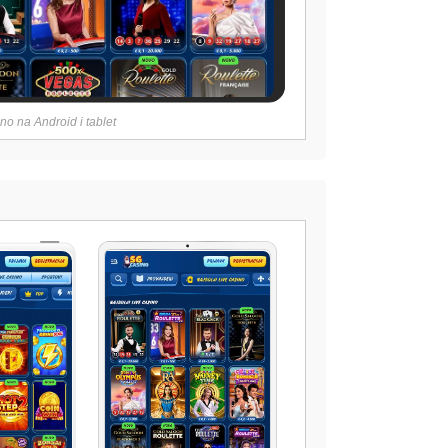
o na Android i tablet