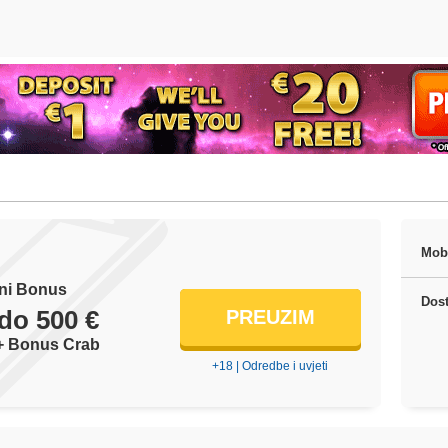
Mobi
ni Bonus
Dost
do 500 €
PREUZIM
+ Bonus Crab
+18 | Odredbe i uvjeti