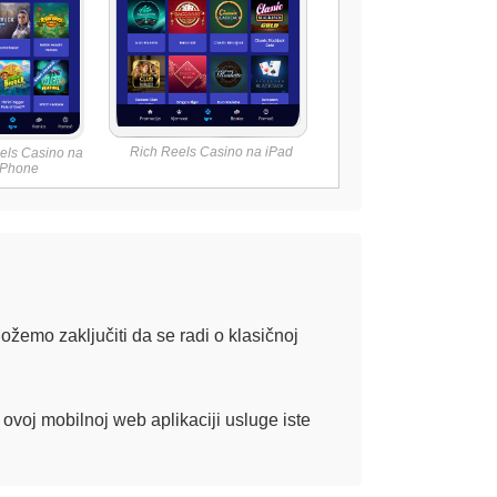
Rich Reels Casino na iPad
els Casino na
iPhone
ožemo zaključiti da se radi o klasičnoj
 ovoj mobilnoj web aplikaciji usluge iste