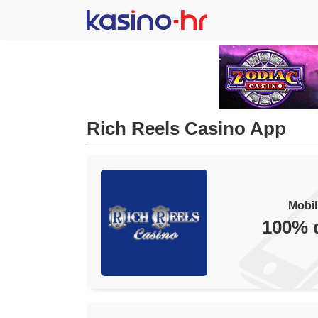
Rich Reels Casino App
Mobil
100% 