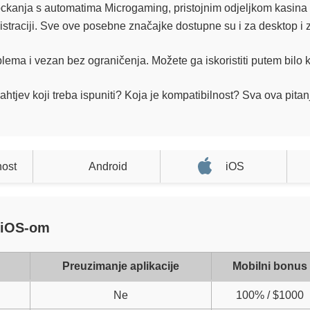
ockanja s automatima Microgaming, pristojnim odjeljkom kasina 
straciji. Sve ove posebne značajke dostupne su i za desktop i z
lema i vezan bez ograničenja. Možete ga iskoristiti putem bilo ko
 zahtjev koji treba ispuniti? Koja je kompatibilnost? Sva ova pi
nost
Android
iOS
 iOS-om
Preuzimanje aplikacije
Mobilni bonus
Ne
100% / $1000