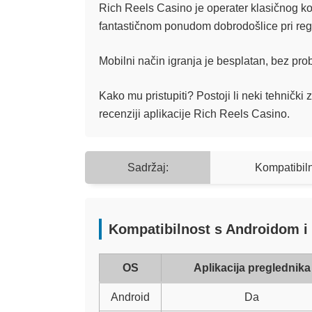
Rich Reels Casino je operater klasičnog k
fantastičnom ponudom dobrodošlice pri regi
Mobilni način igranja je besplatan, bez prob
Kako mu pristupiti? Postoji li neki tehnički
recenziji aplikacije Rich Reels Casino.
Sadržaj:
Kompatibil
Kompatibilnost s Androidom i
OS
Aplikacija preglednika
Android
Da