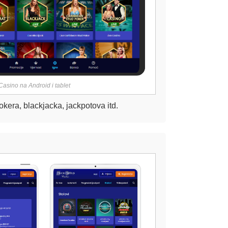
Casino na Android i tablet
okera, blackjacka, jackpotova itd.