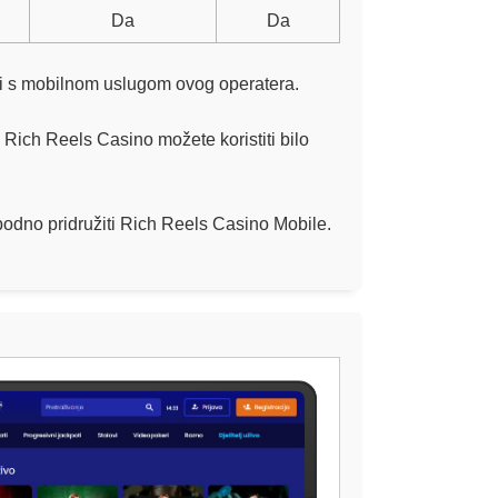
Da
Da
ilni s mobilnom uslugom ovog operatera.
Rich Reels Casino možete koristiti bilo
bodno pridružiti Rich Reels Casino Mobile.