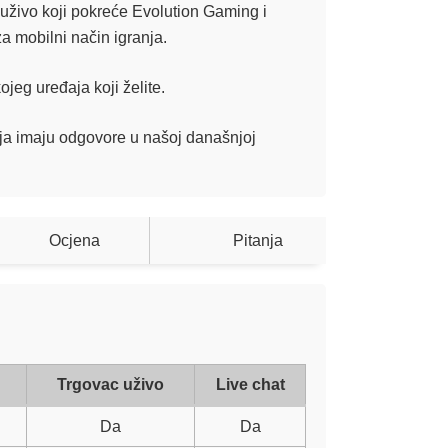
uživo koji pokreće Evolution Gaming i
a mobilni način igranja.
jeg uređaja koji želite.
tanja imaju odgovore u našoj današnjoj
Ocjena
Pitanja
Trgovac uživo
Live chat
Da
Da