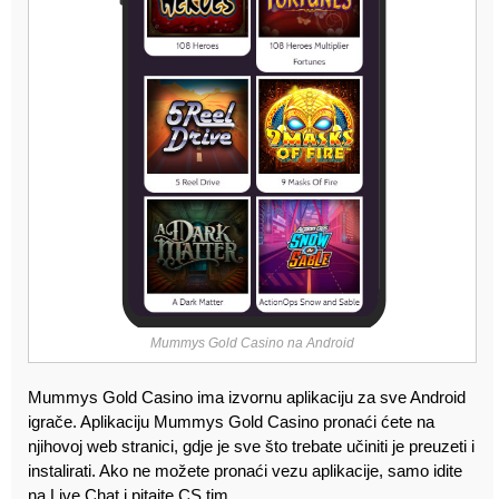
Mummys Gold Casino na Android
Mummys Gold Casino ima izvornu aplikaciju za sve Android
igrače. Aplikaciju Mummys Gold Casino pronaći ćete na
njihovoj web stranici, gdje je sve što trebate učiniti je preuzeti i
instalirati. Ako ne možete pronaći vezu aplikacije, samo idite
na Live Chat i pitajte CS tim.