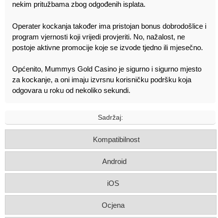
nekim pritužbama zbog odgođenih isplata.
Operater kockanja također ima pristojan bonus dobrodošlice i
program vjernosti koji vrijedi provjeriti. No, nažalost, ne
postoje aktivne promocije koje se izvode tjedno ili mjesečno.
Općenito, Mummys Gold Casino je sigurno i sigurno mjesto
za kockanje, a oni imaju izvrsnu korisničku podršku koja
odgovara u roku od nekoliko sekundi.
Sadržaj:
Kompatibilnost
Android
iOS
Ocjena