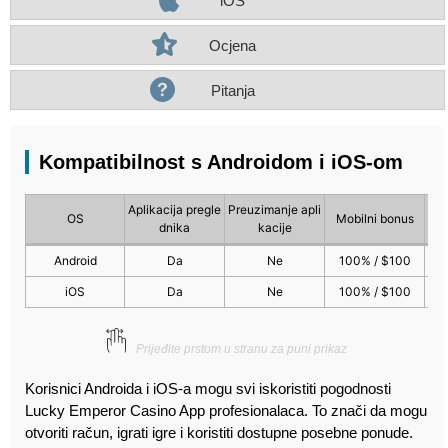
iOS
Ocjena
Pitanja
Kompatibilnost s Androidom i iOS-om
Aplikacija pregle
Preuzimanje apli
OS
Mobilni bonus
Tr
dnika
kacije
Android
Da
Ne
100% / $100
iOS
Da
Ne
100% / $100
Prijeđite prstom u stranu za puni prikaz
Korisnici Androida i iOS-a mogu svi iskoristiti pogodnosti
Lucky Emperor Casino App profesionalaca. To znači da mogu
otvoriti račun, igrati igre i koristiti dostupne posebne ponude.