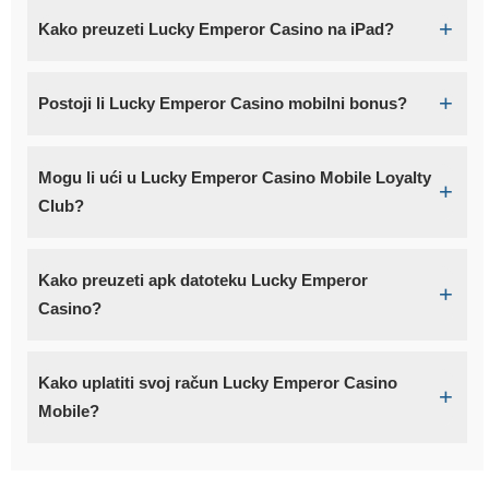
Kako preuzeti Lucky Emperor Casino na iPad?
Postoji li Lucky Emperor Casino mobilni bonus?
Mogu li ući u Lucky Emperor Casino Mobile Loyalty
Club?
Kako preuzeti apk datoteku Lucky Emperor
Casino?
Kako uplatiti svoj račun Lucky Emperor Casino
Mobile?