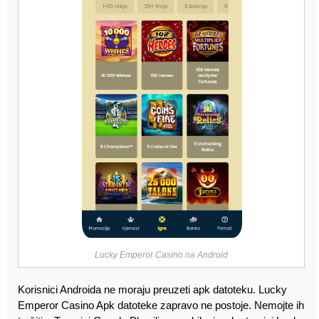
Lucky Emperor Casino na Android
Korisnici Androida ne moraju preuzeti apk datoteku. Lucky
Emperor Casino Apk datoteke zapravo ne postoje. Nemojte ih