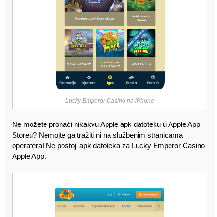
Lucky Emperor Casino na iPhone
Ne možete pronaći nikakvu Apple apk datoteku u Apple App
Storeu? Nemojte ga tražiti ni na službenim stranicama
operatera! Ne postoji apk datoteka za Lucky Emperor Casino
Apple App.