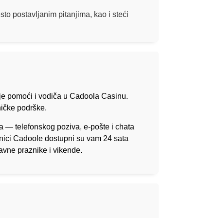
sto postavljanim pitanjima, kao i steći
je pomoći i vodiča u Cadoola Casinu.
ničke podrške.
 — telefonskog poziva, e-pošte i chata
vnici Cadoole dostupni su vam 24 sata
avne praznike i vikende.