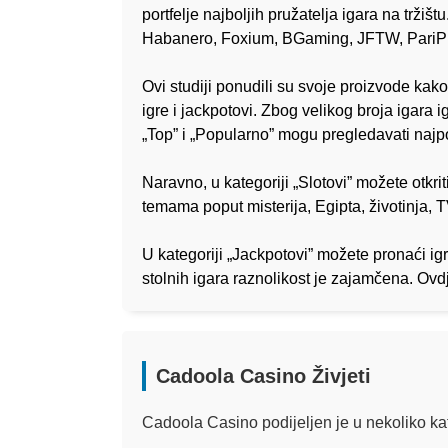
portfelje najboljih pružatelja igara na trži
Habanero, Foxium, BGaming, JFTW, PariPlay
Ovi studiji ponudili su svoje proizvode kako
igre i jackpotovi. Zbog velikog broja igara 
„Top” i „Popularno” mogu pregledavati najp
Naravno, u kategoriji „Slotovi” možete otkr
temama poput misterija, Egipta, životinja, T
U kategoriji „Jackpotovi” možete pronaći i
stolnih igara raznolikost je zajamčena. Ovdj
Cadoola Casino Živjeti
Cadoola Casino podijeljen je u nekoliko kate