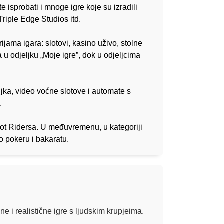
 isprobati i mnoge igre koje su izradili
iple Edge Studios itd.
ijama igara: slotovi, kasino uživo, stolne
a u odjeljku „Moje igre”, dok u odjeljcima
ljka, video voćne slotove i automate s
.
pot Ridersa. U međuvremenu, u kategoriji
eo pokeru i bakaratu.
e i realistične igre s ljudskim krupjeima.