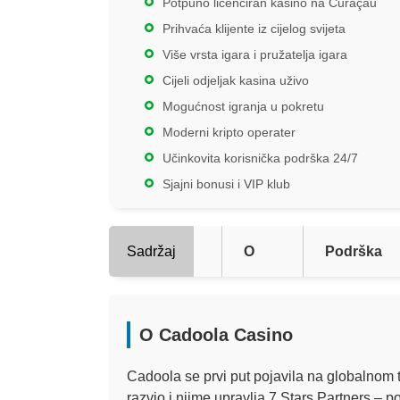
Potpuno licenciran kasino na Curaçau
Prihvaća klijente iz cijelog svijeta
Više vrsta igara i pružatelja igara
Cijeli odjeljak kasina uživo
Mogućnost igranja u pokretu
Moderni kripto operater
Učinkovita korisnička podrška 24/7
Sjajni bonusi i VIP klub
Sadržaj
O
Podrška
O Cadoola Casino
Cadoola se prvi put pojavila na globalnom t
razvio i njime upravlja 7 Stars Partners – p