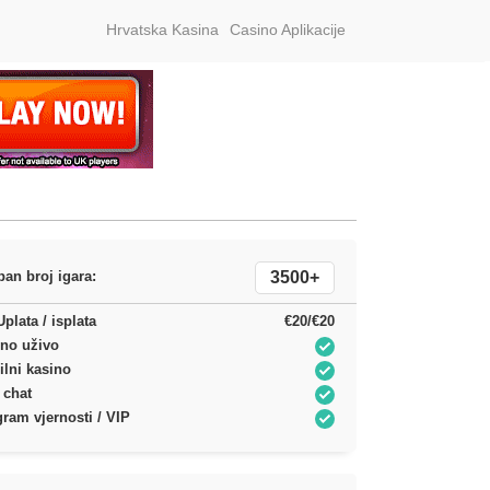
Hrvatska Kasina
Casino Aplikacije
an broj igara:
3500+
Uplata / isplata
€20/€20
no uživo
lni kasino
 chat
ram vjernosti / VIP