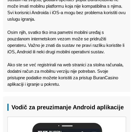
može imati mobilnu platformu koja nije kompatibilna s njima.
Svi korisnici Androida i iOS-a mogu bez problema koristiti ovu
uslugu igranja.
Osim njih, svatko tko ima pametni mobilni uređaj s
pouzdanom internetskom vezom može se pridružiti
operateru. Važno je znati da sustav ne pravi razliku koristite li
iOS, Android ili neki drugi mobilni operativni sustav.
Ako ste se već registrirali na web stranici za stolna računala,
dodatni račun za mobilnu verziju nije potreban. Svoje
pristupne podatke možete koristiti za pristup BuranCasino
aplikaciji i igranje u pokretu.
Vodič za preuzimanje Android aplikacije