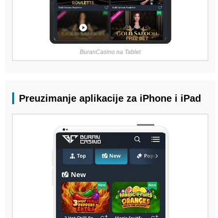
BuranCasino na Tablet
Preuzimanje aplikacije za iPhone i iPad