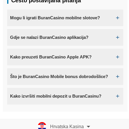
Često postavljana pitanja
Mogu li igrati BuranCasino mobilne slotove?
Gdje se nalazi BuranCasino aplikacija?
Kako preuzeti BuranCasino Apple APK?
Što je BuranCasino Mobile bonus dobrodošlice?
Kako izvršiti mobilni depozit u BuranCasinu?
Hrvatska Kasina