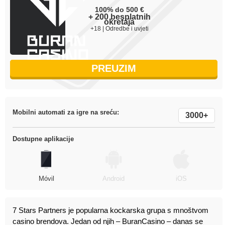
100% do 500 €
+ 200 besplatnih
okretaja
+18 | Odredbe i uvjeti
PREUZIM
Mobilni automati za igre na sreću:
3000+
Dostupne aplikacije
Móvil
Android
iOS
7 Stars Partners je popularna kockarska grupa s mnoštvom
casino brendova. Jedan od njih – BuranCasino – danas se