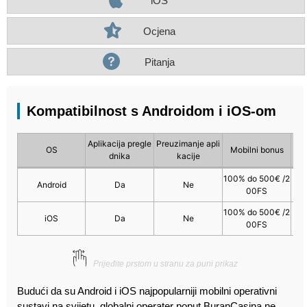
iOS
Ocjena
Pitanja
Kompatibilnost s Androidom i iOS-om
Aplikacija pregle
Preuzimanje apli
OS
Mobilni bonus
Tr
dnika
kacije
100% do 500€ /2
Android
Da
Ne
00FS
100% do 500€ /2
iOS
Da
Ne
00FS
Prijeđite prstom u stranu za puni prikaz
Budući da su Android i iOS najpopularniji mobilni operativni
sustavi na svijetu, globalni operater poput BuranCasina ne