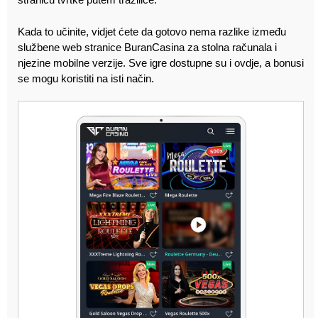
Kada to učinite, vidjet ćete da gotovo nema razlike između
službene web stranice BuranCasina za stolna računala i
njezine mobilne verzije. Sve igre dostupne su i ovdje, a bonusi
se mogu koristiti na isti način.