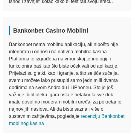
ishod i zavrtjeti kotač kako bi testirali svoju sreću.
Bankonbet Casino Mobilni
Bankonbet nema mobilnu aplikaciju, ali nipošto nije
inferioran u odnosu na nativna mobilna kasina.
Platforma je izgrađena na vrhunskoj tehnologiji i
funkcionira baš kao što biste očekivali od aplikacije.
Prijelazi su glatki, kao i igranje, a što se tiče sučelja,
svemu možete lako pristupiti samo jednim ili dvama
dodirima na svom Androidu ili iPhoneu. Što je još
važnije, biblioteka igara ostaje netaknuta sve dok
imate dovoljno moderan mobilni uređaj za pokretanje
najnovijih naslova. Ali da biste saznali više o
sustavnim zahtjevima, pogledajte
recenziju Bankonbet
mobilnog kasina