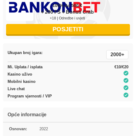
100% do 500 €
+ 200 FS + Bonus Crab
+18 | Odredbe i uvjeti
POSJETITI
Ukupan broj igara:
2000+
Mi. Uplata / isplata
€10/€20
Kasino uživo
Mobilni kasino
Live chat
Program vjernosti / VIP
Opće informacije
Osnovan:
2022