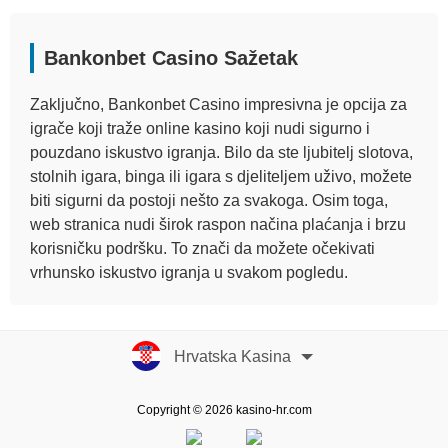
Bankonbet Casino Sažetak
Zaključno, Bankonbet Casino impresivna je opcija za
igrače koji traže online kasino koji nudi sigurno i
pouzdano iskustvo igranja. Bilo da ste ljubitelj slotova,
stolnih igara, binga ili igara s djeliteljem uživo, možete
biti sigurni da postoji nešto za svakoga. Osim toga,
web stranica nudi širok raspon načina plaćanja i brzu
korisničku podršku. To znači da možete očekivati
vrhunsko iskustvo igranja u svakom pogledu.
Hrvatska Kasina
Copyright © 2026 kasino-hr.com