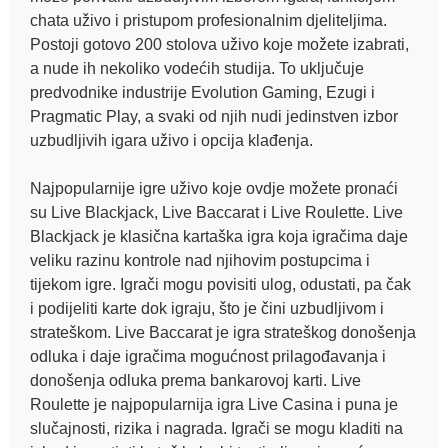
chata uživo i pristupom profesionalnim djeliteljima.
Postoji gotovo 200 stolova uživo koje možete izabrati,
a nude ih nekoliko vodećih studija. To uključuje
predvodnike industrije Evolution Gaming, Ezugi i
Pragmatic Play, a svaki od njih nudi jedinstven izbor
uzbudljivih igara uživo i opcija klađenja.
Najpopularnije igre uživo koje ovdje možete pronaći
su Live Blackjack, Live Baccarat i Live Roulette. Live
Blackjack je klasična kartaška igra koja igračima daje
veliku razinu kontrole nad njihovim postupcima i
tijekom igre. Igrači mogu povisiti ulog, odustati, pa čak
i podijeliti karte dok igraju, što je čini uzbudljivom i
strateškom. Live Baccarat je igra strateškog donošenja
odluka i daje igračima mogućnost prilagođavanja i
donošenja odluka prema bankarovoj karti. Live
Roulette je najpopularnija igra Live Casina i puna je
slučajnosti, rizika i nagrada. Igrači se mogu kladiti na