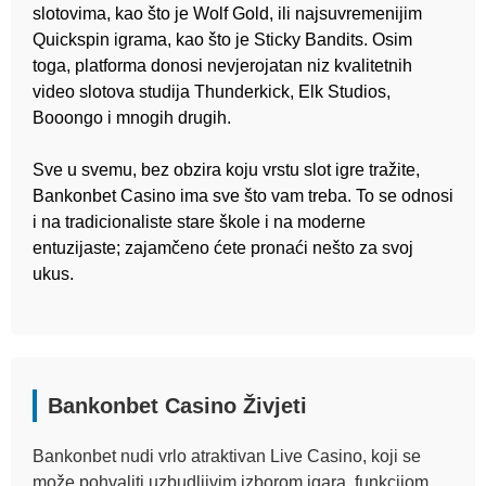
slotovima, kao što je Wolf Gold, ili najsuvremenijim
Quickspin igrama, kao što je Sticky Bandits. Osim
toga, platforma donosi nevjerojatan niz kvalitetnih
video slotova studija Thunderkick, Elk Studios,
Booongo i mnogih drugih.
Sve u svemu, bez obzira koju vrstu slot igre tražite,
Bankonbet Casino ima sve što vam treba. To se odnosi
i na tradicionaliste stare škole i na moderne
entuzijaste; zajamčeno ćete pronaći nešto za svoj
ukus.
Bankonbet Casino Živjeti
Bankonbet nudi vrlo atraktivan Live Casino, koji se
može pohvaliti uzbudljivim izborom igara, funkcijom