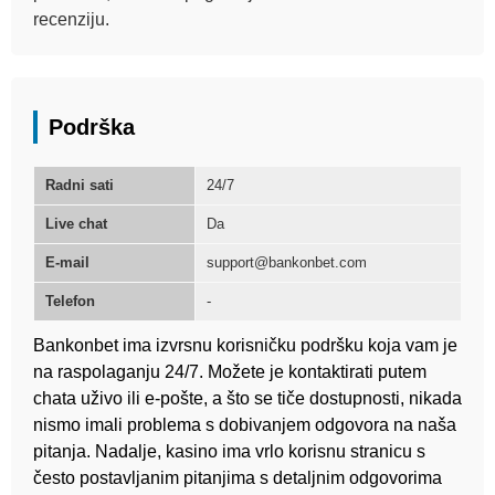
recenziju.
Podrška
Radni sati
24/7
Live chat
Da
E-mail
support@bankonbet.com
Telefon
-
Bankonbet ima izvrsnu korisničku podršku koja vam je
na raspolaganju 24/7. Možete je kontaktirati putem
chata uživo ili e-pošte, a što se tiče dostupnosti, nikada
nismo imali problema s dobivanjem odgovora na naša
pitanja. Nadalje, kasino ima vrlo korisnu stranicu s
često postavljanim pitanjima s detaljnim odgovorima